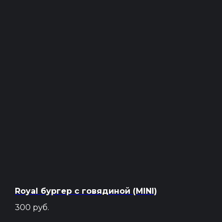
Политика конфиденциальности
Карта сайта
Сайт разработан и продвигается
Royal бургер с говядиной (MINI)
300
руб.