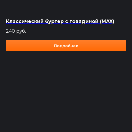
ул. Полтавская 38/13
Классический бургер с говядиной (MAX)
ИП Карагезян В. И.
240
руб.
ОГРНИП
324246800085650
ИНН 246113755188
Подробнее
Политика конфиденциальности
Карта сайта
Сайт разработан и продвигается