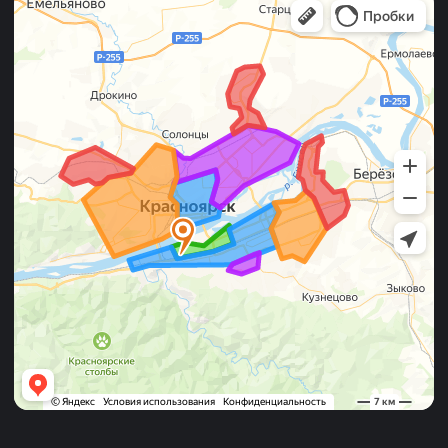
Почему нас
выбирают
Большие порции
Наслаждайтесь огромными порциями
кулинарных шедевров! Будьте уверены,
наших порций хватит на всю семью!
Много начинки