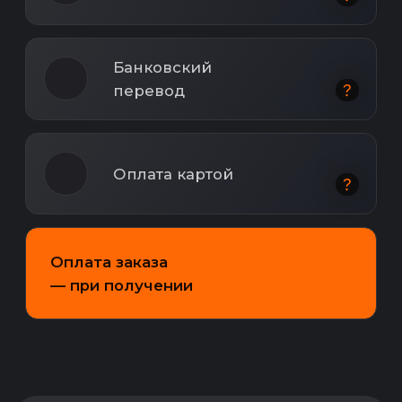
О нас
Мы осуществляем доставку еды в
Красноярске. Наши основные блюда —
шашлыки, шаурма, овощи гриль, салаты,
лагманы, бургеры, денеры и рыба — готовятся
с любовью и профессионализмом, чтобы
удовлетворить ваши вкусовые предпочтения.
Закажите у нас, и вы получите не только
отличный вкус, но и свободное время, которое
можно провести с семьей, друзьями или
любимым занятием. Наслаждайтесь без
лишних хлопот - заказывайте у нас!