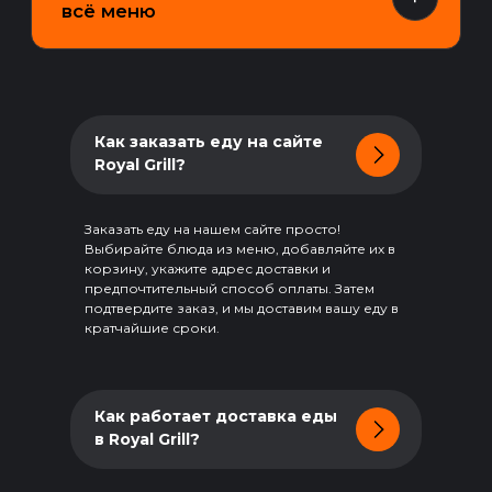
Время доставки вашего заказа
зависит от количества заказов в
очереди на выполнение. В
среднем время доставки еды
Как заказать еду на сайте
варьируется от 30 до 90 минут.
Royal Grill?
Мы каждый день работаем над
ускорением обработки заказов
на доставку блюд.
Заказать еду на нашем сайте просто!
Выбирайте блюда из меню, добавляйте их в
корзину, укажите адрес доставки и
предпочтительный способ оплаты. Затем
подтвердите заказ, и мы доставим вашу еду в
кратчайшие сроки.
Как работает доставка еды
в Royal Grill?