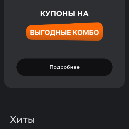
+
190 ₽
Плов
+
290 ₽
Смотреть
+
всё меню