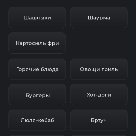
Люля-кебаб
Бртуч
Денер
Рыба на гриле
Хинкали
Ламаджо
Напитки
Хлеб
Соусы
Маринад
СКИДКИ