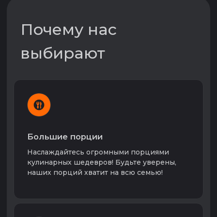
Royal Grill — это не просто доставка еды в
городе Красноярск. Это качество,
клиентоориентированность и целый культ
вкусной пищи имеющий крайне-слабое
отношение к новомодным "Vegan" ресторанам
и кафе в самом прямом смысле. Питание это
энергия дня, только настоящее мясо,
пожаренное на углях сможет обеспечить
необходимым запасом энергии на день.
Мы нацелены на развитие нашего ресторана
и возможно в ближайшем будущем вы