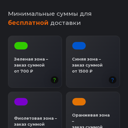
Мы не жадничаем с ингредиентами -
мясо, овощи, сыр, соусы - все идеально
сбалансировано, чтобы каждый кусочек
нежно таял во рту!
Низкие цены
Накормите всю семью или компанию
друзей вкусным ужином, а мы вам в
этом поможем по самым выгодным
ценам!
Отзывы