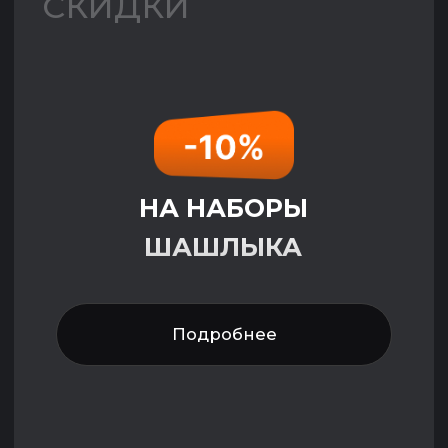
Хиты
Шашлык свинина
на гриле (шея)
+
350 ₽
Картофель на
гриле
+
100 ₽
Шаурма Классическая
с курицей «Размер S»