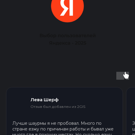
Лева Шерф
Отзыв был добавлен из 2GIS
Лу
чше шаурмы я не пробовал. Много по
Зак
стране езжу по причи
нам работы и бывал уже
шау
много где в похожих местах. Но сколько езжу,
поп