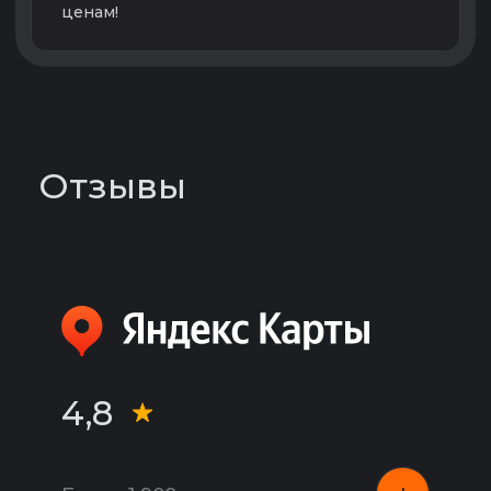
+7 (391) 209‒77‒99
Работаем круглосуточно
ул. Полтавская 38/13
ИП Карагезян В. И.
ОГРНИП
324246800085650
ИНН 246113755188
Политика конфиденциальности
Карта сайта
Сайт разработан и продвигается