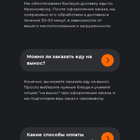
Мы обеспечиваем быструю доставку еды по
Красноярску. После оформления заказа, мы
оперативно его обработаем и доставим в
течение 30–90 минут, в зависимости от
вашего местоположения и загруженности.
Минимальные суммы для
Можно ли заказать еду на
бесплатной
доставки
вынос?
Конечно, вы можете заказать еду на вынос.
Зеленая зона –
Синяя зона –
Просто выберите нужные блюда и укажите
заказ суммой
заказ суммой
опцию "на вынос" при оформлении заказа, и
от 700 ₽
от 1500 ₽
мы подготовим ваш заказ к самовывозу.
Оранжевая зона
Фиолетовая зона
–
Какие способы оплаты
–
заказ суммой
заказ суммой