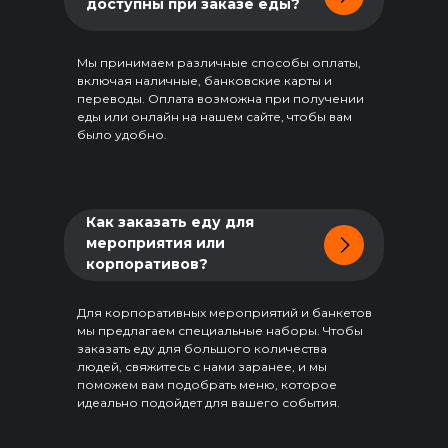
доступны при заказе еды?
от 2000 ₽
от 2500 ₽
Мы принимаем различные способы оплаты,
включая наличные, банковские карты и
переводы. Оплата возможна при получении
Красная зона
–
еды или онлайн на нашем сайте, чтобы вам
заказ суммой от 3000 ₽
было удобно.
Минимальные суммы для
Как заказать еду для
платной
доставки
мероприятия или
корпоративов?
Для корпоративных мероприятий и банкетов
Оранжевая зона
мы предлагаем специальные наборы. Чтобы
Фиолетовая зона
–
–
заказать еду для большого количества
700 ₽
1000 ₽
людей, свяжитесь с нами заранее, и мы
поможем вам подобрать меню, которое
идеально подойдет для вашего события.