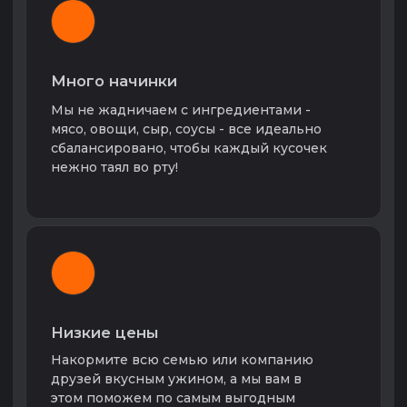
увидите целую сеть ресторанов Royal Grill. Мы
каждый день совершенствуем наш сервис и
успешно конкурируем с другими фирмами по
доставке еды в Красноярске. Мы хотим
сделать так, чтобы нашу доставку еды можно
было по праву называть словами: экспресс,
супер быстрая или даже срочная.
Без наших клиентов мы бы не смогли
развиваться, поэтому в первую очередь
хочется сказать спасибо тебе, дорогой
читатель этого текста. Надеемся, что после
того, как ты попробуешь наше сочное мясо, ты
останешься рядом с нами надолго.
ROYAL GRILL
Доставка шашлыка в Красноярске