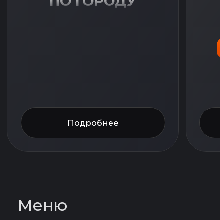
Подробнее
Подробнее
Меню
Шашлыки
Шаурма
Картофель фри
Горячие блюда
Овощи гриль
Хот-доги
Бургеры