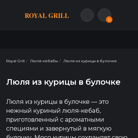
ROYAL GRILL
0
Royal Grill
/
Люля-кебабы
/
Люля из курицы в булочке
Люля из курицы в булочке
Люля из курицы в булочке — это
нежный куриный люля-кебаб,
приготовленный с ароматными
специями и завернутый в мягкую
булочку. Мясо курицы сохраняет свою