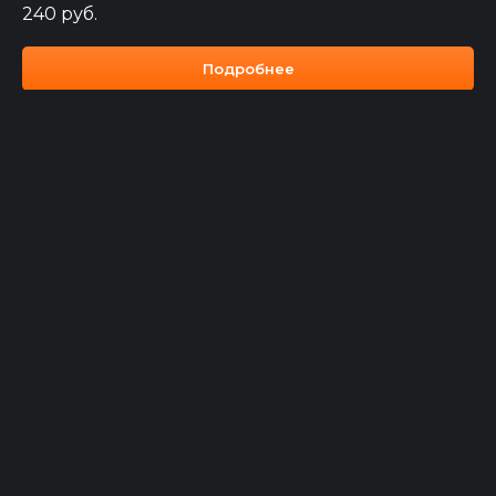
240
руб.
ИП Карагезян В. И.
ОГРНИП
Подробнее
324246800085650
ИНН 246113755188
Политика конфиденциальности
Карта сайта
Сайт разработан и продвигается