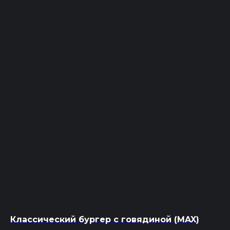
ROYAL GRILL
Доставка шашлыка в Красноярске
+7 (391) 209‒77‒99
Работаем круглосуточно
ул. Полтавская 38/13
Классический бургер с говядиной (MAX)