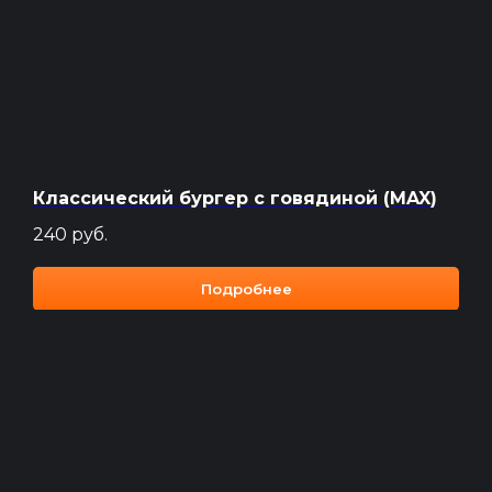
Доставка шашлыка в Красноярске
+7 (391) 209‒77‒99
Работаем круглосуточно
Классический бургер с говядиной (MAX)
ул. Полтавская 38/13
240
руб.
Подробнее
ИП Карагезян В. И.
ОГРНИП
324246800085650
ИНН 246113755188
Политика конфиденциальности
Карта сайта