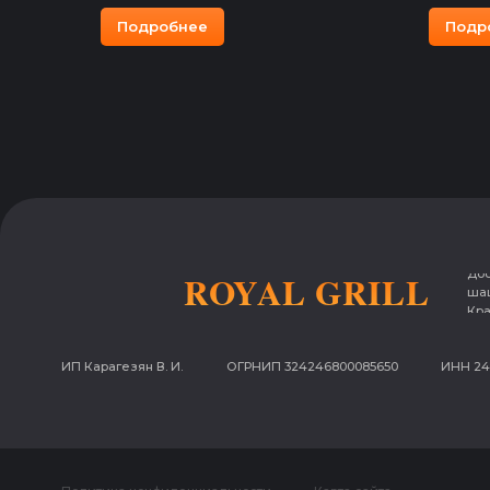
Подробнее
Подр
Доставка
ROYAL GRILL
шашлыка в
Красноярск
ИП Карагезян В. И.
ОГРНИП 324246800085650
ИНН 24611375518
Политика конфиденциальности
Карта сайта