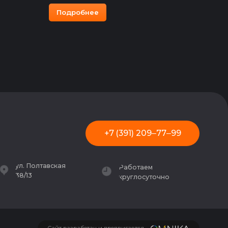
Подробнее
+7 (391) 209‒77‒99
ская
Работаем
круглосуточно
йт разработан и продвигается