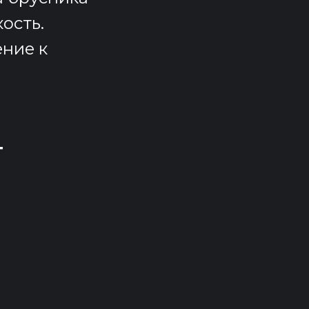
ость.
ние к
т