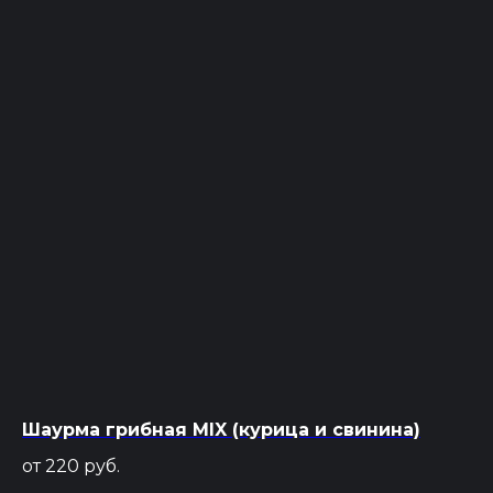
ROYAL GRILL
Доставка шашлыка в Красноярске
+7 (391) 209‒77‒99
Работаем круглосуточно
ул. Полтавская 38/13
Шаурма грибная MIX (курица и свинина)
от 220
руб.
ИП Карагезян В. И.
ОГРНИП