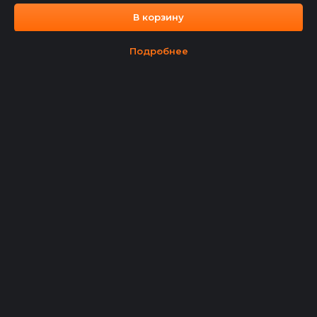
324246800085650
В корзину
ИНН 246113755188
Подробнее
Политика конфиденциальности
Карта сайта
Сайт разработан и продвигается