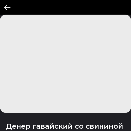
Денер гавайский со свининой