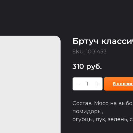
Бртуч класси
SKU:
1001453
310
руб.
В корзи
Состав: Мясо на выбо
помидоры,
огурцы, лук, зелень, с