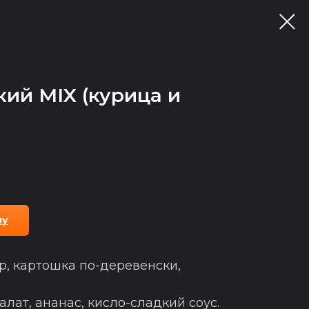
кий MIX (курица и
ну
р, картошка по-деревенски,
салат, ананас, кисло-сладкий соус.