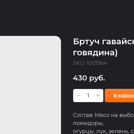
Бртуч гавайс
говядина)
SKU:
1001564
430
руб.
В корзи
Состав: Мясо на выбо
помидоры,
огурцы, лук, зелень, 